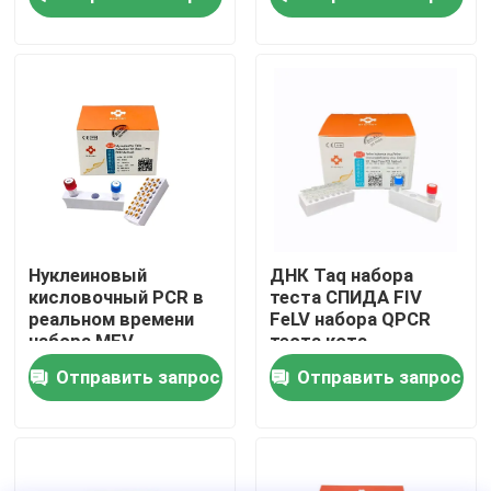
VR - шоу
О нас
Путешествие фабрики
Проверка качества
Нуклеиновый
ДНК Taq набора
кисловочный PCR в
теста СПИДА FIV
реальном времени
FeLV набора QPCR
Свяжитесь мы
набора MFV
теста кота
обнаружения
ветеринарного
Отправить запрос
Отправить запрос
микоплазмы
лейкова кошачья
количественный
Новости
Случаи