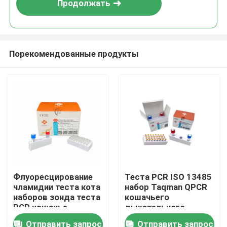
Продолжать
Порекомендованные продукты
Дом
Флуоресцирование
Теста PCR ISO 13485
чламидии теста кота
набор Taqman QPCR
Продукты
наборов зонда теста
кошачьего
PCR кошачье
дыхательного
Herpesvirus
дневной
Отправить запрос
Отправить запрос
Ролики