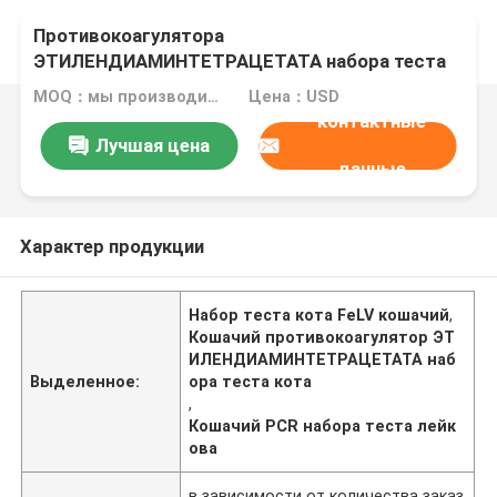
Противокоагулятора
ЭТИЛЕНДИАМИНТЕТРАЦЕТАТА набора теста
кота FeLV PCR набора теста лейкова
MOQ：мы производим и жидкостный и лиофилизованный набор
Цена：USD
кошачьего кошачий
контактные
Лучшая цена
данные
Характер продукции
Набор теста кота FeLV кошачий
,
Кошачий противокоагулятор ЭТ
ИЛЕНДИАМИНТЕТРАЦЕТАТА наб
Выделенное:
ора теста кота
,
Кошачий PCR набора теста лейк
ова
в зависимости от количества заказ