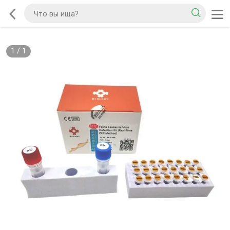
1
/
1