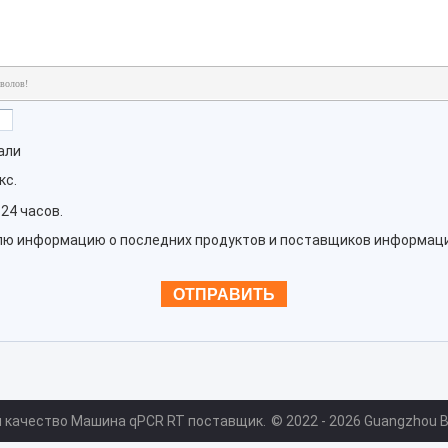
волов!
али
кс.
24 часов.
елю информацию о последних продуктов и поставщиков информаци
й качество Машина qPCR RT поставщик.
© 2022 - 2026 Guangzhou Bi