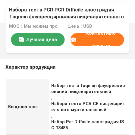
Набора теста PCR PCR Difficile клостридия
Taqman флуоресцирования пищеварительного
мултиплексный
MOQ：Мы можем произвести жидкостные и лиофилизованные наборы
Цена：USD
контактные
Лучшая цена
данные
Характер продукции
Набор теста Taqman флуоресцир
ования пищеварительный
,
Набора теста PCR CE пищеварит
Выделенное:
ельного мултиплексный
,
Набор Pcr Difficile клостридия IS
O 13485