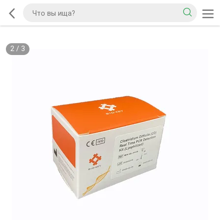
2
/
3