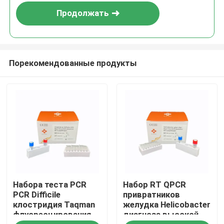
Продолжать
Порекомендованные продукты
Дом
Набора теста PCR
Набор RT QPCR
Продукты
PCR Difficile
привратников
клостридия Taqman
желудка Helicobacter
флуоресцирования
диагноза высокой
Ролики