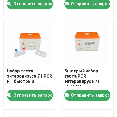
пищеварительного
точности
Отправить запрос
Отправить запрос
мултиплексный
молекулярный
лиофилизовал
VR - шоу
О нас
Путешествие фабрики
Проверка качества
Набор теста
Быстрый набор
энтеровируса 71 PCR
теста PCR
Свяжитесь мы
RT быстрый
энтеровируса 71
лиофилизовал набор
EV71 RT
обнаружения ДНК
обнаружения
Отправить запрос
Отправить запрос
амплификации NAT
Новости
лиофилизовал
Случаи